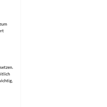
 zum
ert
setzen.
itlich
ichtig,