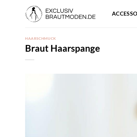
Zum
Inhalt
ACCESSO
springen
HAARSCHMUCK
Braut Haarspange