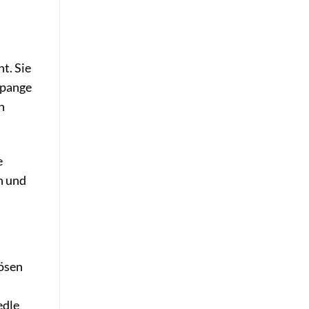
t. Sie
spange
n
e
n und
rösen
edle