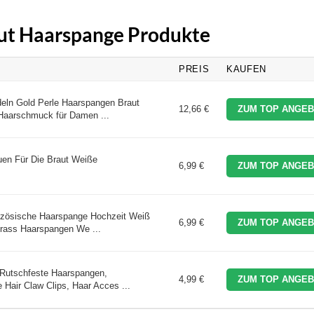
aut Haarspange Produkte
PREIS
KAUFEN
eln Gold Perle Haarspangen Braut
12,66 €
ZUM TOP ANGEB
 Haarschmuck für Damen ...
en Für Die Braut Weiße
6,99 €
ZUM TOP ANGEB
nzösische Haarspange Hochzeit Weiß
6,99 €
ZUM TOP ANGEB
trass Haarspangen We ...
 Rutschfeste Haarspangen,
4,99 €
ZUM TOP ANGEB
Hair Claw Clips, Haar Acces ...