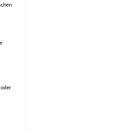
schen
e
oder