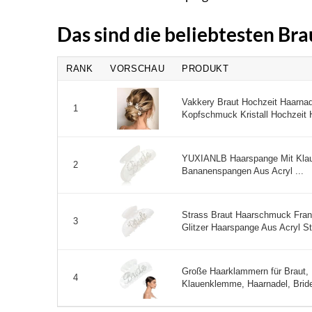
Das sind die beliebtesten Br
RANK
VORSCHAU
PRODUKT
Vakkery Braut Hochzeit Haarnad
1
Kopfschmuck Kristall Hochzeit
YUXIANLB Haarspange Mit Klau
2
Bananenspangen Aus Acryl ...
Strass Braut Haarschmuck Fra
3
Glitzer Haarspange Aus Acryl S
Große Haarklammern für Braut,
4
Klauenklemme, Haarnadel, Bride 