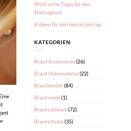
8 hilfreiche Tipps für den
Eheringkauf
8 Ideen für den Heiratsantrag
KATEGORIEN
Braut Accessoires
(26)
Braut Unterwäsche
(22)
Brautkleider
(84)
 Eine
Brautmode
(1)
it
Brautschmuck
(72)
gant
hr
Brautschuhe
(35)