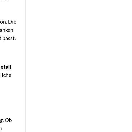
on. Die
ranken
 passt.
etall
liche
g. Ob
en