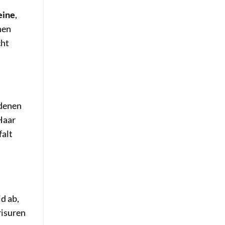
eine
,
nen
cht
edenen
Haar
falt
d ab,
risuren