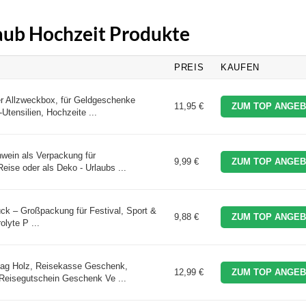
laub Hochzeit Produkte
PREIS
KAUFEN
 Allzweckbox, für Geldgeschenke
11,95 €
ZUM TOP ANGEB
Utensilien, Hochzeite ...
wein als Verpackung für
9,99 €
ZUM TOP ANGEB
eise oder als Deko - Urlaubs ...
ück – Großpackung für Festival, Sport &
9,88 €
ZUM TOP ANGEB
lyte P ...
tag Holz, Reisekasse Geschenk,
12,99 €
ZUM TOP ANGEB
Reisegutschein Geschenk Ve ...