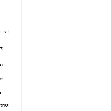
bsrat
rt
er
ie
n.
trag,