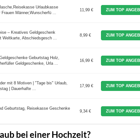
lasche,Reisekasse Urlaubkasse
11,99 €
ZUM TOP ANGEB
 Frauen Männer,Wunscherfü ...
se – Kreatives Geldgeschenk
8,99 €
ZUM TOP ANGEB
t Weltkarte, Abschiedsgesch ...
eldgeschenke Geburtstag Holz,
16,99 €
ZUM TOP ANGEB
füller Geldgeschenke, Urla ...
r mit 8 Motiven | "Tage bis" Urlaub,
17,99 €
ZUM TOP ANGEB
tag | Dauerhafte ...
nd Geburtstag, Reisekasse Geschenke
9,34 €
ZUM TOP ANGEB
aub bei einer Hochzeit?