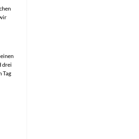
ichen
wir
 einen
d drei
n Tag