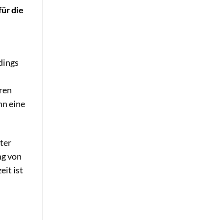
ür die
dings
ren
nn eine
ter
ng von
eit ist