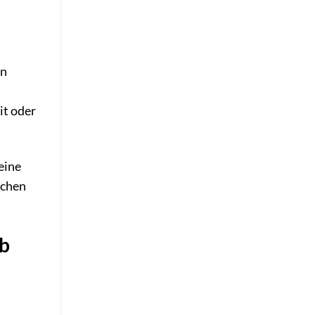
en
it oder
eine
ichen
ub