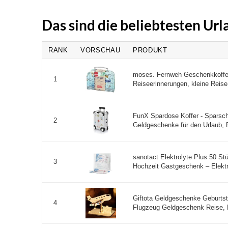
Das sind die beliebtesten Ur
RANK
VORSCHAU
PRODUKT
moses. Fernweh Geschenkkoffer
1
Reiseerinnerungen, kleine Reise-
FunX Spardose Koffer - Sparsch
2
Geldgeschenke für den Urlaub, R
sanotact Elektrolyte Plus 50 St
3
Hochzeit Gastgeschenk – Elektro
Giftota Geldgeschenke Geburts
4
Flugzeug Geldgeschenk Reise, 