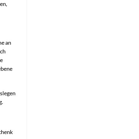
en,
me an
ich
ie
iebene
oslegen
g.
chenk