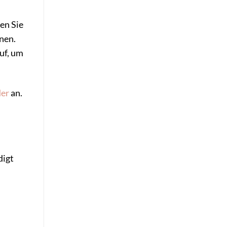
sen Sie
nen.
uf, um
der
an.
digt