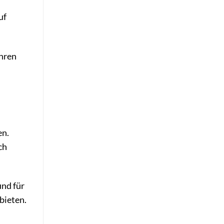
uf
ahren
en.
ch
und für
bieten.