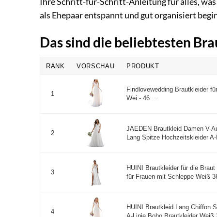
Ihre Schritt-für-Schritt-Anleitung für alles, 
als Ehepaar entspannt und gut organisiert beg
Das sind die beliebtesten Br
RANK
VORSCHAU
PRODUKT
Findlovewedding Brautkleider für
1
Wei - 46 ...
JAEDEN Brautkleid Damen V-Aus
2
Lang Spitze Hochzeitskleider A-L
HUINI Brautkleider für die Brau
3
für Frauen mit Schleppe Weiß 36
HUINI Brautkleid Lang Chiffon 
4
A-Linie Boho Brautkleider Weiß 3