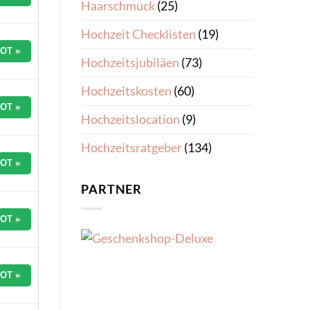
Haarschmuck
(25)
Hochzeit Checklisten
(19)
OT »
Hochzeitsjubiläen
(73)
Hochzeitskosten
(60)
OT »
Hochzeitslocation
(9)
Hochzeitsratgeber
(134)
OT »
PARTNER
OT »
OT »