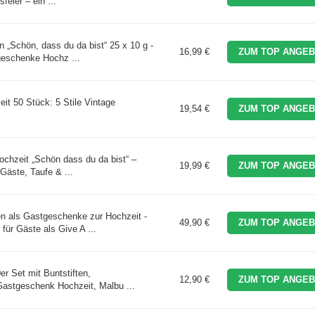
feier – ein ...
Schön, dass du da bist“ 25 x 10 g -
16,99 €
ZUM TOP ANGEB
eschenke Hochz ...
t 50 Stück: 5 Stile Vintage
19,54 €
ZUM TOP ANGEB
hzeit „Schön dass du da bist“ –
19,99 €
ZUM TOP ANGEB
Gäste, Taufe & ...
 als Gastgeschenke zur Hochzeit -
49,90 €
ZUM TOP ANGEB
ür Gäste als Give A ...
er Set mit Buntstiften,
12,90 €
ZUM TOP ANGEB
Gastgeschenk Hochzeit, Malbu ...