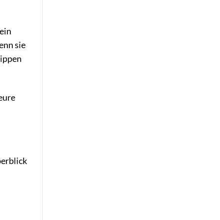
ein
enn sie
Lippen
eure
erblick