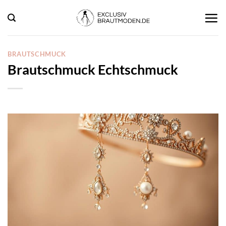
Zum
Inhalt
springen
BRAUTSCHMUCK
Brautschmuck Echtschmuck