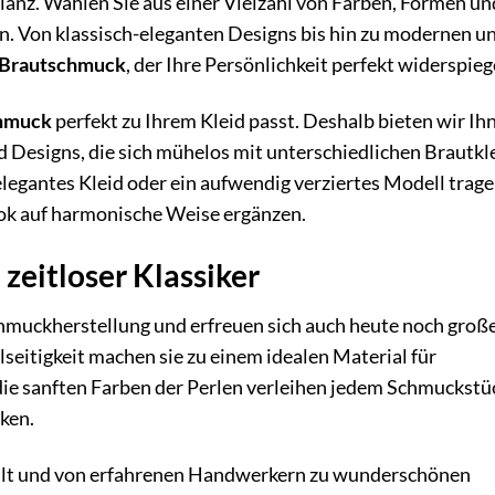
lanz. Wählen Sie aus einer Vielzahl von Farben, Formen un
en. Von klassisch-eleganten Designs bis hin zu modernen u
Brautschmuck
, der Ihre Persönlichkeit perfekt widerspieg
hmuck
perfekt zu Ihrem Kleid passt. Deshalb bieten wir Ih
 Designs, die sich mühelos mit unterschiedlichen Brautkl
 elegantes Kleid oder ein aufwendig verziertes Modell trage
ok auf harmonische Weise ergänzen.
 zeitloser Klassiker
chmuckherstellung und erfreuen sich auch heute noch groß
lseitigkeit machen sie zu einem idealen Material für
die sanften Farben der Perlen verleihen jedem Schmuckstü
ken.
hlt und von erfahrenen Handwerkern zu wunderschönen