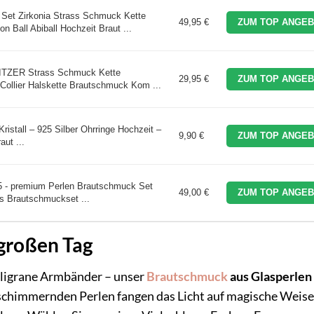
t Zirkonia Strass Schmuck Kette
49,95 €
ZUM TOP ANGEB
Ball Abiball Hochzeit Braut ...
TZER Strass Schmuck Kette
29,95 €
ZUM TOP ANGEB
ollier Halskette Brautschmuck Kom ...
Kristall – 925 Silber Ohrringe Hochzeit –
9,90 €
ZUM TOP ANGEB
aut ...
5 - premium Perlen Brautschmuck Set
49,00 €
ZUM TOP ANGEB
es Brautschmuckset ...
 großen Tag
filigrane Armbänder – unser
Brautschmuck
aus Glasperlen
 schimmernden Perlen fangen das Licht auf magische Weise