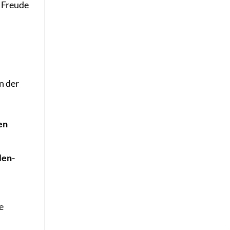
e Freude
n der
en
len-
e