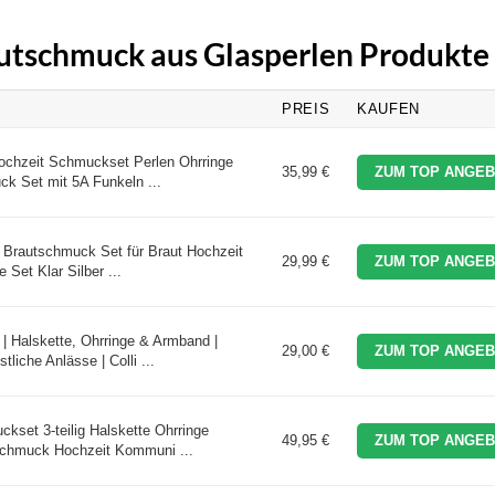
autschmuck aus Glasperlen Produkte
PREIS
KAUFEN
chzeit Schmuckset Perlen Ohrringe
35,99 €
ZUM TOP ANGEB
k Set mit 5A Funkeln ...
Brautschmuck Set für Braut Hochzeit
29,99 €
ZUM TOP ANGEB
 Set Klar Silber ...
Halskette, Ohrringe & Armband |
29,00 €
ZUM TOP ANGEB
iche Anlässe | Colli ...
set 3-teilig Halskette Ohrringe
49,95 €
ZUM TOP ANGEB
schmuck Hochzeit Kommuni ...