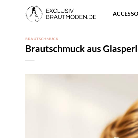
Zum
Inhalt
ACCESSO
springen
BRAUTSCHMUCK
Brautschmuck aus Glasper