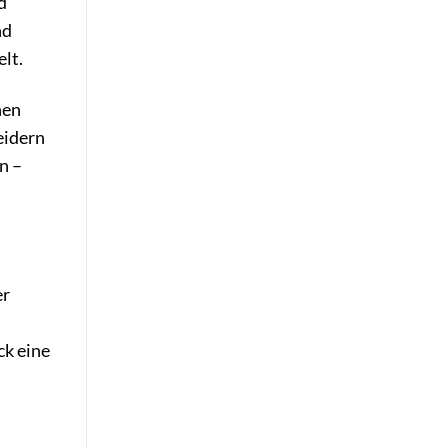
d
nd
elt.
nen
eidern
n –
er
ck eine