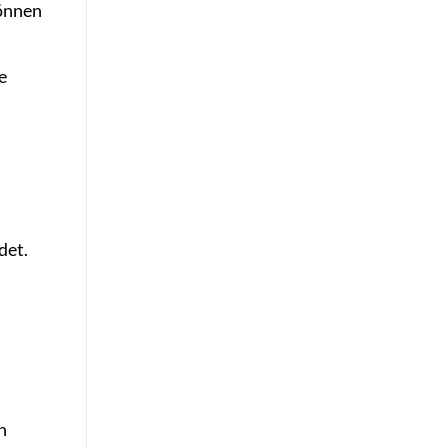
können
e
det.
n