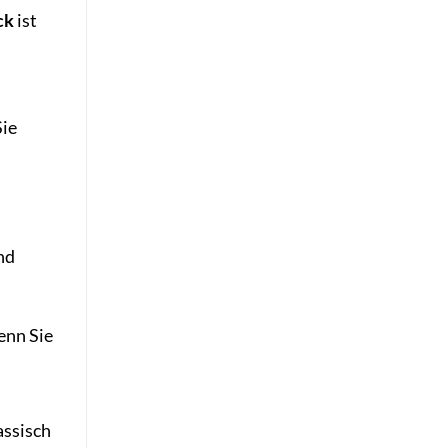
ck
ist
Sie
ind
enn Sie
assisch