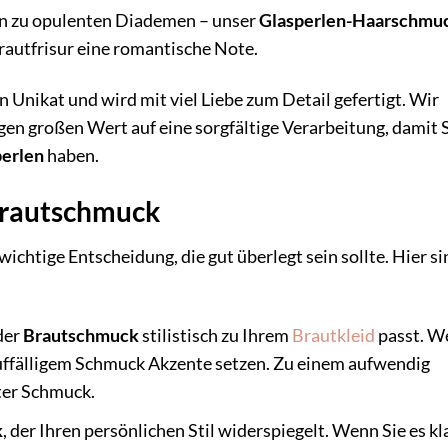
in zu opulenten Diademen – unser
Glasperlen-Haarschmu
Brautfrisur eine romantische Note.
n Unikat und wird mit viel Liebe zum Detail gefertigt. Wir
en großen Wert auf eine sorgfältige Verarbeitung, damit 
perlen
haben.
 Brautschmuck
 wichtige Entscheidung, die gut überlegt sein sollte. Hier s
der
Brautschmuck
stilistisch zu Ihrem
Brautkleid
passt. W
 auffälligem Schmuck Akzente setzen. Zu einem aufwendig
hter Schmuck.
k
, der Ihren persönlichen Stil widerspiegelt. Wenn Sie es kl