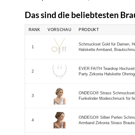
Das sind die beliebtesten Br
RANK
VORSCHAU
PRODUKT
Schmuckset Gold für Damen, Ho
1
Halskette Armband, Brautschmuc
EVER FAITH Teardrop Hochzeit 
2
Party Zirkonia Halskette Ohrringe
ONDEGO® Strass Schmuckset | 
3
Funkelnder Modeschmuck für festl
ONDEGO® Silber Perlen Schmuck
4
Armband Zirkonia Strass Braut