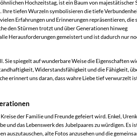
hnlichen Hochzeitstag, ist ein Baum von majestätischer S
t. Ihre tiefen Wurzeln symbolisieren die tiefe Verbundenhe
vielen Erfahrungen und Erinnerungen repräsentieren, die s
iche den Stürmen trotzt und über Generationen hinweg
 alle Herausforderungen gemeistert und ist dadurch nur n
ll. Sie spiegelt auf wunderbare Weise die Eigenschaften wid
tandhaftigkeit, Widerstandsfähigkeit und die Fähigkeit, üb
he erinnert uns daran, dass wahre Liebe tief verwurzelt is
nerationen
im Kreise der Familie und Freunde gefeiert wird. Enkel, Uren
 und das Lebenswerk des Jubelpaares zu würdigen. Es ist
ten auszutauschen, alte Fotos anzusehen und die gemeins