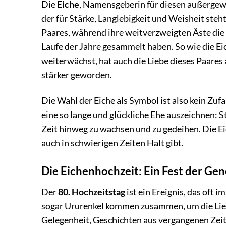
Die
Eiche
, Namensgeberin für diesen außergewö
der für Stärke, Langlebigkeit und Weisheit steh
Paares, während ihre weitverzweigten Äste die 
Laufe der Jahre gesammelt haben. So wie die E
weiterwächst, hat auch die Liebe dieses Paares
stärker geworden.
Die Wahl der Eiche als Symbol ist also kein Zufa
eine so lange und glückliche Ehe auszeichnen: S
Zeit hinweg zu wachsen und zu gedeihen. Die Eic
auch in schwierigen Zeiten Halt gibt.
Die Eichenhochzeit: Ein Fest der Ge
Der
80. Hochzeitstag
ist ein Ereignis, das oft 
sogar Ururenkel kommen zusammen, um die Liebe
Gelegenheit, Geschichten aus vergangenen Zei