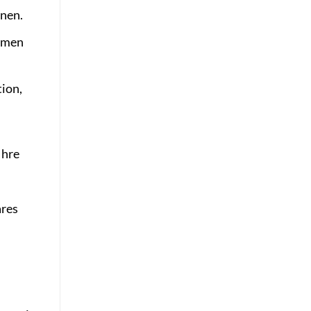
nen.
ammen
ion,
Ihre
ares