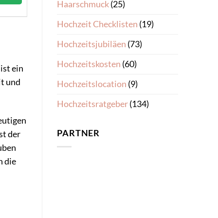
Haarschmuck
(25)
Hochzeit Checklisten
(19)
Hochzeitsjubiläen
(73)
Hochzeitskosten
(60)
 ist ein
it und
Hochzeitslocation
(9)
Hochzeitsratgeber
(134)
eutigen
PARTNER
st der
auben
n die