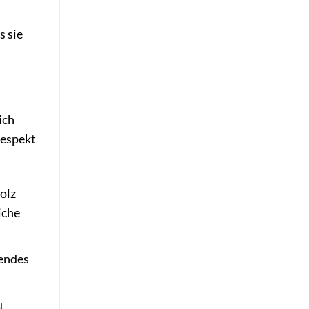
s sie
ich
Respekt
olz
iche
nendes
u