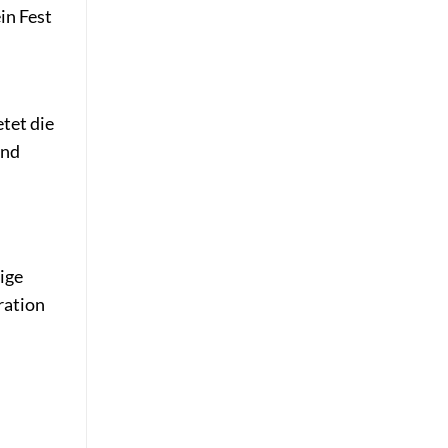
in Fest
etet die
und
lige
ration