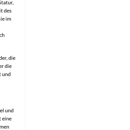
tatur,
it des
ie im
och
er, die
er die
t und
kel und
 eine
amen