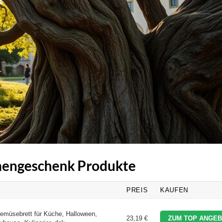
chengeschenk Produkte
PREIS
KAUFEN
üsebrett für Küche, Halloween,
23,19 €
ZUM TOP ANGEB