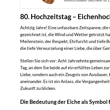
unverzichtbares Geschenk für Zu
80. Hochzeitstag – Eichenhoc
Achtzig Jahre! Eine unfassbare Zeitspanne, di
gezeichnet ist, die Wind und Wetter getrotzt h
Meilenstein, der Respekt, Ehrfurcht und tiefe 
die tiefe Verwurzelung einer Liebe, die über G
Stellen Sie sich vor: Acht Jahrzehnte gemeins
Tag, an dem Sie beide auf ein erfülltes Leben z
Liebe, sondern auch ein Zeugnis von Ausdauer
aneinander. Es ist ein Anlass, die Vergangenhei
Zukunft zu blicken.
Die Bedeutung der Eiche als Symbol f