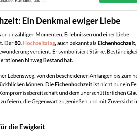
hause, Kulinarier, dek ...
hzeit: Ein Denkmal ewiger Liebe
e von unzähligen Momenten, Erlebnissen und einer Liebe
at. Der
80.
Hochzeitstag
, auch bekannt als
Eichenhochzeit
,
Bewunderung verdient. Er symbolisiert Stärke, Beständigke
enerationen hinweg Bestand hat.
amer Lebensweg, von den bescheidenen Anfängen bis zum h
urückblicken können. Die
Eichenhochzeit
ist nicht nur ein Fe
, Kompromissbereitschaft und dem unerschütterlichen Gl
t zu feiern, die Gegenwart zu genießen und mit Zuversicht i
ür die Ewigkeit