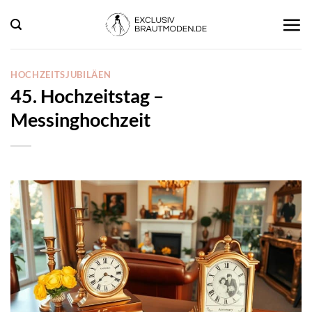
Zum
Inhalt
springen
HOCHZEITSJUBILÄEN
45. Hochzeitstag –
Messinghochzeit