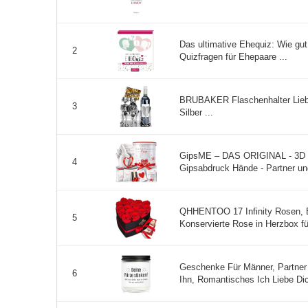
Das ultimative Ehequiz: Wie gut k
2
Quizfragen für Ehepaare ...
BRUBAKER Flaschenhalter Liebe
3
Silber ...
GipsME – DAS ORIGINAL - 3D H
4
Gipsabdruck Hände - Partner un
QHHENTOO 17 Infinity Rosen, 
5
Konservierte Rose in Herzbox fü
Geschenke Für Männer, Partner
6
Ihn, Romantisches Ich Liebe Dic