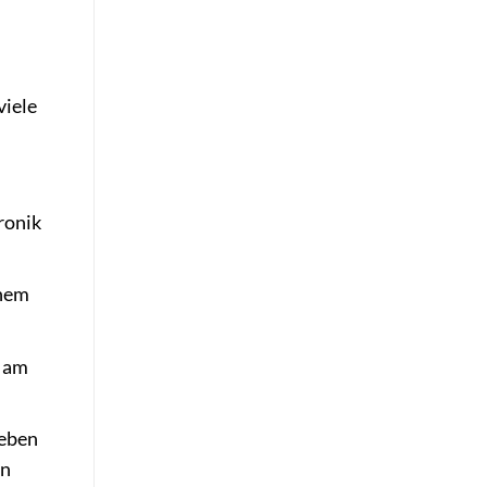
viele
ronik
inem
n am
Leben
en