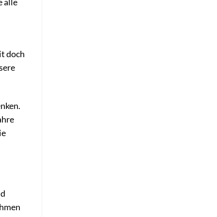
 alle
it doch
sere
enken.
ahre
ie
nd
Rahmen