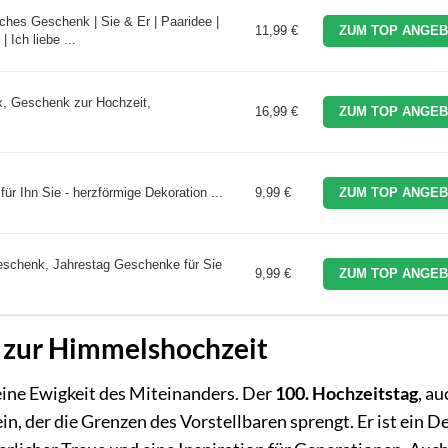
sches Geschenk | Sie & Er | Paaridee |
11,99 €
ZUM TOP ANGEB
 Ich liebe ...
x, Geschenk zur Hochzeit,
16,99 €
ZUM TOP ANGEB
r Ihn Sie - herzförmige Dekoration ...
9,99 €
ZUM TOP ANGEB
schenk, Jahrestag Geschenke für Sie
9,99 €
ZUM TOP ANGEB
e zur Himmelshochzeit
, eine Ewigkeit des Miteinanders. Der
100. Hochzeitstag
, au
tein, der die Grenzen des Vorstellbaren sprengt. Er ist ein 