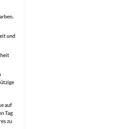
arben.
eit und
nheit
n
nützige
se auf
en Tag
res zu