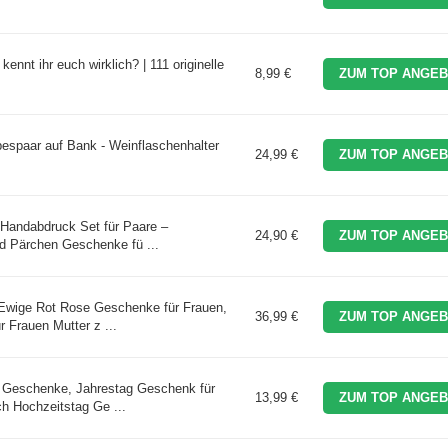
ennt ihr euch wirklich? | 111 originelle
8,99 €
ZUM TOP ANGEB
spaar auf Bank - Weinflaschenhalter
24,99 €
ZUM TOP ANGEB
andabdruck Set für Paare –
24,90 €
ZUM TOP ANGEB
d Pärchen Geschenke fü ...
Ewige Rot Rose Geschenke für Frauen,
36,99 €
ZUM TOP ANGEB
r Frauen Mutter z ...
 Geschenke, Jahrestag Geschenk für
13,99 €
ZUM TOP ANGEB
h Hochzeitstag Ge ...