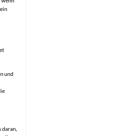
h wenn
 ein
et
en und
die
s daran,