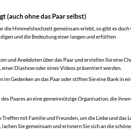
t (auch ohne das Paar selbst)
ar die Himmelshochzeit gemeinsam erlebt, so gibt es doch 
rdigen und die Bedeutung einer langen und erfüllten
n und Anekdoten über das Paar und erstellen Sie eine Ch
s, einer Diashow oder eines Videos präsentiert werden.
 im Gedenken an das Paar oder stiften Sie eine Bank in e
es Paares an eine gemeinnützige Organisation, die ihne
n Treffen mit Familie und Freunden, um die Liebe und das 
n, lachen Sie gemeinsam und erinnern Sie sich an die schön